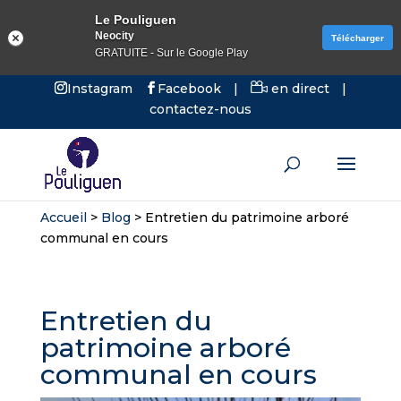
Le Pouliguen
Neocity
Télécharger
GRATUITE - Sur le Google Play
Instagram
Facebook
|
en direct
|
contactez-nous
Accueil
>
Blog
>
Entretien du patrimoine arboré
communal en cours
Entretien du
patrimoine arboré
communal en cours