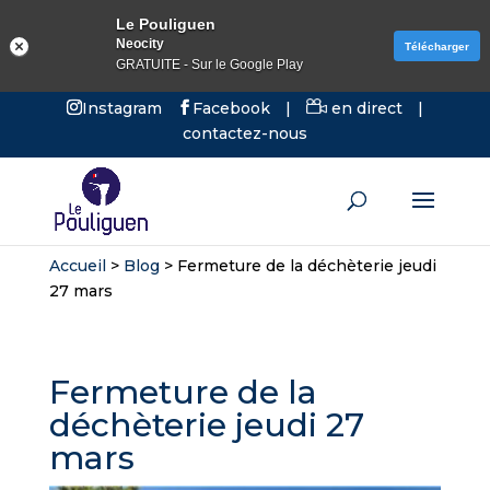
Le Pouliguen
Neocity
Télécharger
GRATUITE - Sur le Google Play
Instagram
Facebook
|
en direct
|
contactez-nous
Accueil
>
Blog
>
Fermeture de la déchèterie jeudi
27 mars
Fermeture de la
déchèterie jeudi 27
mars