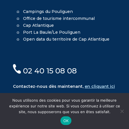
Campings du Pouliguen
Office de tourisme intercommunal
Cap Atlantique
Port La Baule/Le Pouliguen
Open data du territoire de Cap Atlantique
02 40 15 08 08
Contactez-nous dès maintenant,
en cliquant ici
Nous utilisons des cookies pour vous garantir la meilleure
expérience sur notre site web. Si vous continuez à utiliser ce
site, nous supposerons que vous en êtes satisfait.
© Mairie du Pouliguen - Création
Oniti
- Design
OK
MacKenzie
-
Mentions légales