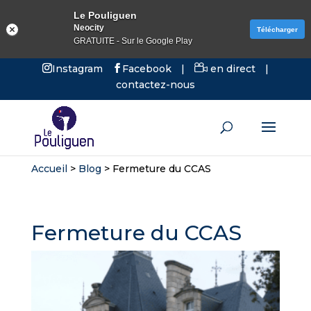
Le Pouliguen
Neocity
Télécharger
GRATUITE - Sur le Google Play
Instagram
Facebook
|
en direct
|
contactez-nous
Accueil
>
Blog
>
Fermeture du CCAS
Fermeture du CCAS