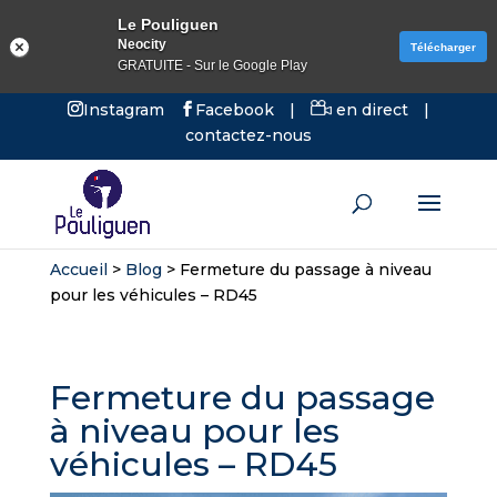
Le Pouliguen
Neocity
Télécharger
GRATUITE - Sur le Google Play
Instagram
Facebook
|
en direct
|
contactez-nous
Accueil
>
Blog
>
Fermeture du passage à niveau
pour les véhicules – RD45
Fermeture du passage
à niveau pour les
véhicules – RD45