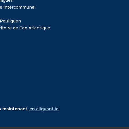
liguen
me intercommunal
 Pouliguen
itoire de Cap Atlantique
s maintenant,
en cliquant ici