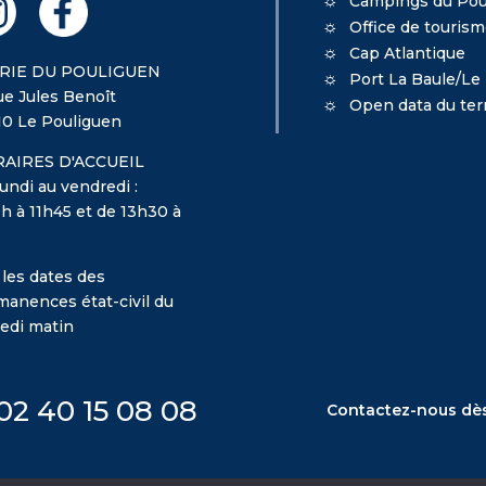
Campings du Pou
Office de touris
Cap Atlantique
RIE DU POULIGUEN
Port La Baule/Le
ue Jules Benoît
Open data du terr
10 Le Pouliguen
AIRES D'ACCUEIL
undi au vendredi :
h à 11h45 et de 13h30 à
 les dates des
manences état-civil du
edi matin
02 40 15 08 08
Contactez-nous dè