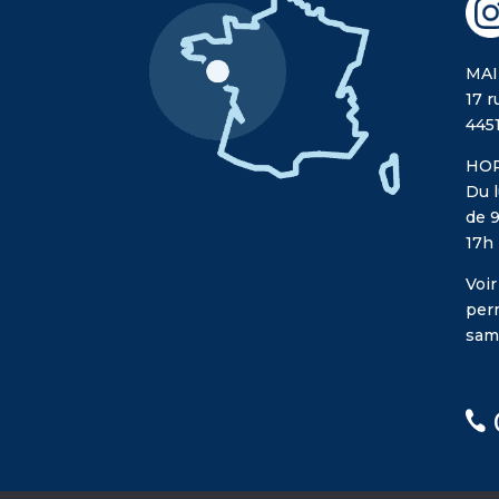
MAI
17 r
445
HOR
Du l
de 9
17h
Voir
per
sam