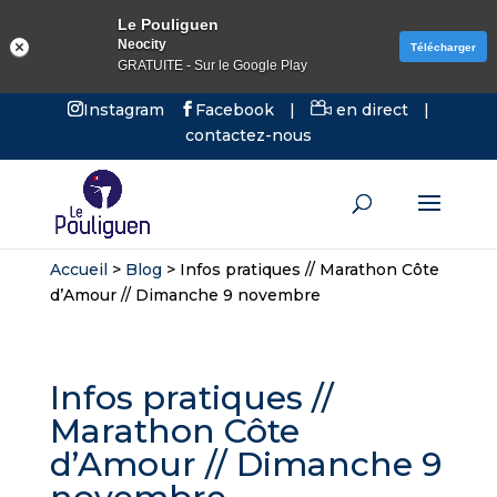
Le Pouliguen
Neocity
Télécharger
GRATUITE - Sur le Google Play
Instagram
Facebook
|
en direct
|
contactez-nous
Accueil
>
Blog
>
Infos pratiques // Marathon Côte
d’Amour // Dimanche 9 novembre
Infos pratiques //
Marathon Côte
d’Amour // Dimanche 9