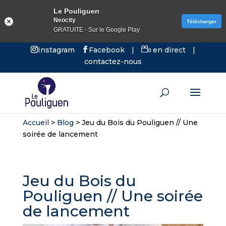
Le Pouliguen
Neocity
Télécharger
GRATUITE - Sur le Google Play
Instagram
Facebook
|
en direct
|
contactez-nous
Accueil
>
Blog
>
Jeu du Bois du Pouliguen // Une
soirée de lancement
Jeu du Bois du
Pouliguen // Une soirée
de lancement