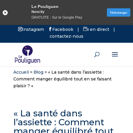
Le Pouliguen
Neocity
Télécharger
GRATUITE - Sur le Google Play
Instagram
Facebook
|
en direct
|
contactez-nous
Accueil
>
Blog
>
« La santé dans l’assiette :
Comment manger équilibré tout en se faisant
plaisir ? »
« La santé dans
l’assiette : Comment
manger équilibré tout