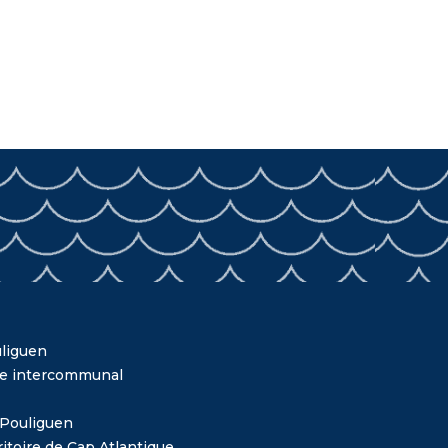
liguen
me intercommunal
 Pouliguen
itoire de Cap Atlantique