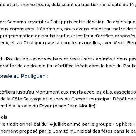
e et à la même heure, délaissant sa traditionnelle date du 14 ju
ert Samama, revient : « J’ai appris cette décision. Je crains qu
 deux communes. Néanmoins, nous avons maintenu notre date
programmation en souhaitant que les feux d’artifice proposés à
ux, et, au Pouliguen, aussi pour leurs oreilles, avec Verdi, Be
du Pouliguen – avec ses bars et restaurants animés à deux pas
profiter de ce double feu d’artifice inédit dans la baie du Pouli
onale au Pouliguen :
e défilera jusqu’au Monument aux morts avec les élus, associat
de la Côte Sauvage et jeunes du Conseil municipal. Dépôt de g
mitié à la salle du Foyer (place Jean Moulin).
bois
 le traditionnel bal du 14 juillet animé par le groupe « Sphère 
vénement proposé par le Comité municipal des fêtes dans le ca