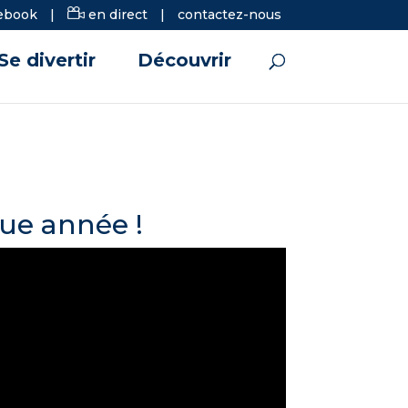
ebook
|
en direct
|
contactez-nous
Se divertir
Découvrir
que année !