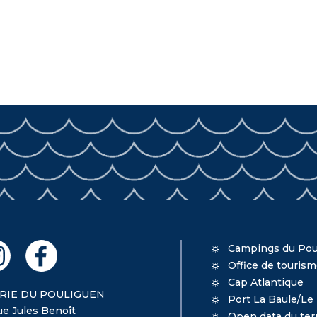
Campings du Pou
Office de touris
Cap Atlantique
RIE DU POULIGUEN
Port La Baule/Le
ue Jules Benoît
Open data du terr