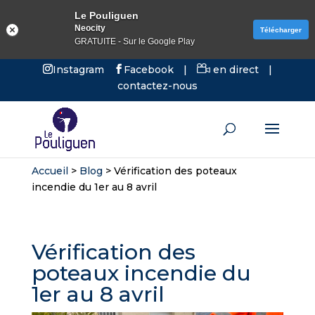
Le Pouliguen
Neocity
Télécharger
GRATUITE - Sur le Google Play
Instagram
Facebook
|
en direct
|
contactez-nous
Accueil
>
Blog
>
Vérification des poteaux
incendie du 1er au 8 avril
Vérification des
poteaux incendie du
1er au 8 avril