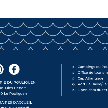
Campings du Pou
Office de touris
Cap Atlantique
RIE DU POULIGUEN
Port La Baule/Le
ue Jules Benoît
Open data du terr
10 Le Pouliguen
AIRES D'ACCUEIL
undi au vendredi :