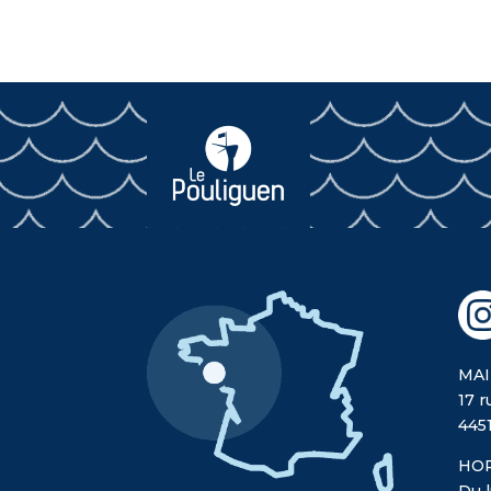
MAI
17 r
445
HOR
Du l