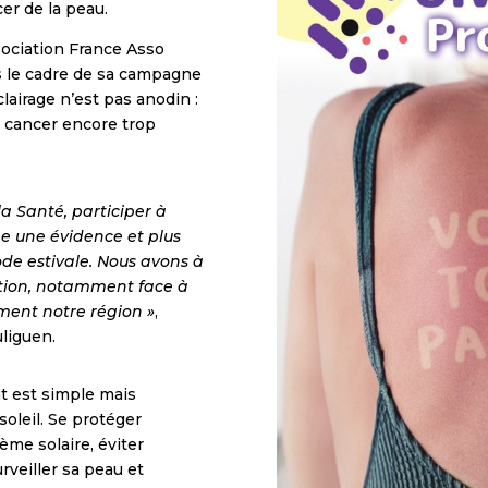
cer de la peau.
ssociation France Asso
ns le cadre de sa campagne
clairage n’est pas anodin :
n cancer encore trop
la Santé, participer à
e une évidence et plus
ode estivale. Nous avons à
ntion, notamment face à
ment notre région »
,
liguen.
t est simple mais
soleil. Se protéger
ème solaire, éviter
rveiller sa peau et