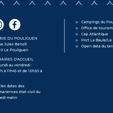
Campings du Pou
Office de touris
Cap Atlantique
RIE DU POULIGUEN
Port La Baule/Le
ue Jules Benoît
Open data du terr
10 Le Pouliguen
AIRES D'ACCUEIL
undi au vendredi :
h à 11h45 et de 13h30 à
 les dates des
manences état-civil du
edi matin