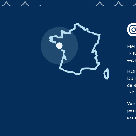
MAI
17 r
445
HOR
Du l
de 9
17h
Voir
per
sam