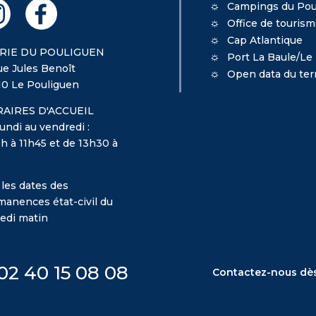
Campings du Pou
Office de touris
Cap Atlantique
RIE DU POULIGUEN
Port La Baule/Le
ue Jules Benoît
Open data du terr
10 Le Pouliguen
AIRES D'ACCUEIL
undi au vendredi :
h à 11h45 et de 13h30 à
 les dates des
manences état-civil du
edi matin
02 40 15 08 08
Contactez-nous dè