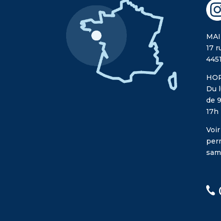
MAI
17 r
445
HOR
Du l
de 9
17h
Voir
per
sam