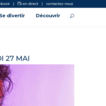
ebook
|
en direct
|
contactez-nous
Se divertir
Découvrir
I 27 MAI