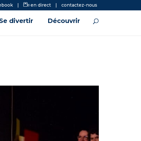
ebook
|
en direct
|
contactez-nous
Se divertir
Découvrir