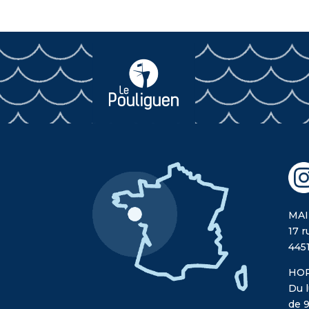
MAI
17 r
445
HOR
Du l
de 9