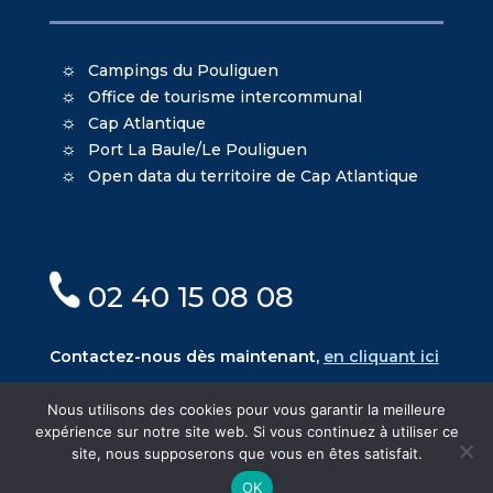
Campings du Pouliguen
Office de tourisme intercommunal
Cap Atlantique
Port La Baule/Le Pouliguen
Open data du territoire de Cap Atlantique
02 40 15 08 08
Contactez-nous dès maintenant,
en cliquant ici
Nous utilisons des cookies pour vous garantir la meilleure
expérience sur notre site web. Si vous continuez à utiliser ce
site, nous supposerons que vous en êtes satisfait.
© Mairie du Pouliguen - Création
Oniti
- Design
OK
MacKenzie
-
Mentions légales