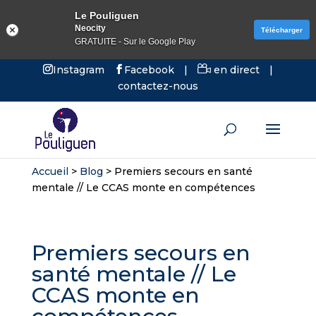
Le Pouliguen
Neocity
Télécharger
GRATUITE - Sur le Google Play
Instagram
Facebook
|
en direct
|
contactez-nous
Accueil
>
Blog
>
Premiers secours en santé
mentale // Le CCAS monte en compétences
Premiers secours en
santé mentale // Le
CCAS monte en