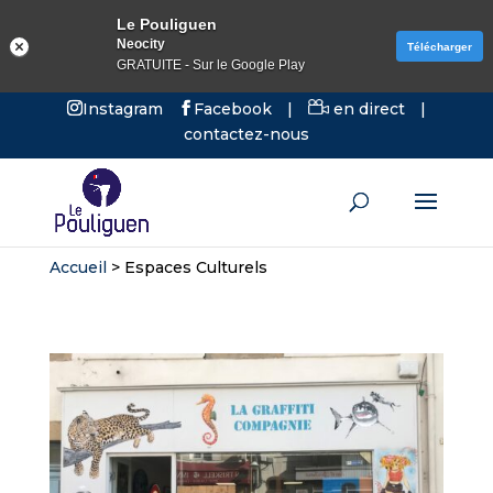
Le Pouliguen
Neocity
Télécharger
GRATUITE - Sur le Google Play
Instagram
Facebook
|
en direct
|
contactez-nous
Accueil
>
Espaces Culturels