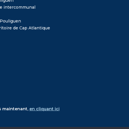
liguen
me intercommunal
 Pouliguen
itoire de Cap Atlantique
s maintenant,
en cliquant ici