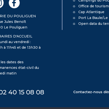
Campings du Pou
Office de touris
Cap Atlantique
RIE DU POULIGUEN
Port La Baule/Le
ue Jules Benoît
Open data du terr
10 Le Pouliguen
AIRES D'ACCUEIL
undi au vendredi :
h à 11h45 et de 13h30 à
 les dates des
manences état-civil du
edi matin
02 40 15 08 08
Contactez-nous dè