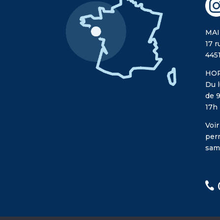
MAI
17 r
445
HOR
Du l
de 9
17h
Voir
per
sam