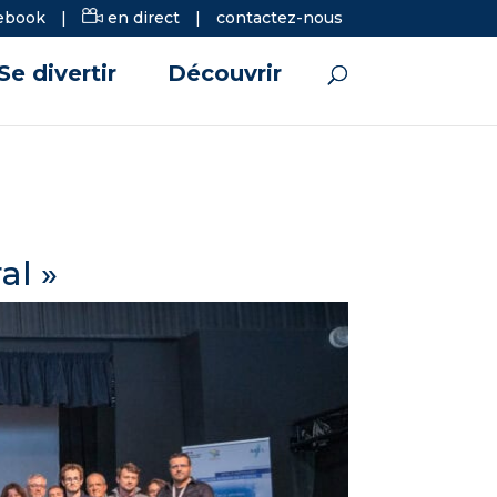
ebook
|
en direct
|
contactez-nous
Se divertir
Découvrir
al »