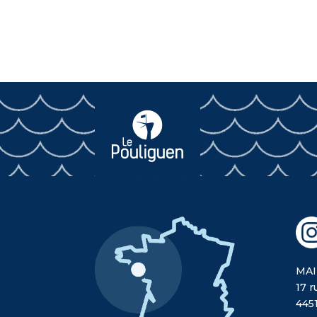
MAI
17 r
445