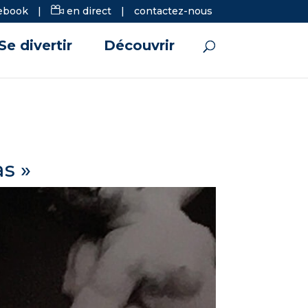
ebook
|
en direct
|
contactez-nous
Se divertir
Découvrir
as »