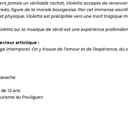
era jamais un véritable rachat, Violetta accepte de renoncer à
edo, figure de la morale bourgeoise. Par cet immense sacrific
t physique, Violetta est précipitée vers une mort tragique mai
 Violetta sur la musique de Verdi est une expérience profon
cteur artistique :
e intemporel. On y trouve de l’amour et de l’espérance, du sac
 Ravache
s de 12 ans
tourisme du Pouliguen