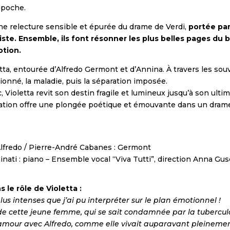
e poche.
e relecture sensible et épurée du drame de Verdi,
portée par
ste. Ensemble, ils font résonner les plus belles pages du b
otion.
oletta, entourée d’Alfredo Germont et d’Annina. À travers les sou
sionné, la maladie, puis la séparation imposée.
 Violetta revit son destin fragile et lumineux jusqu’à son ultim
ration offre une plongée poétique et émouvante dans un dra
: Alfredo / Pierre-André Cabanes : Germont
inati : piano – Ensemble vocal “Viva Tutti”, direction Anna Gus
le rôle de Violetta :
 plus intenses que j’ai pu interpréter sur le plan émotionnel !
 cette jeune femme, qui se sait condamnée par la tuberculose
 d’amour avec Alfredo, comme elle vivait auparavant pleinem