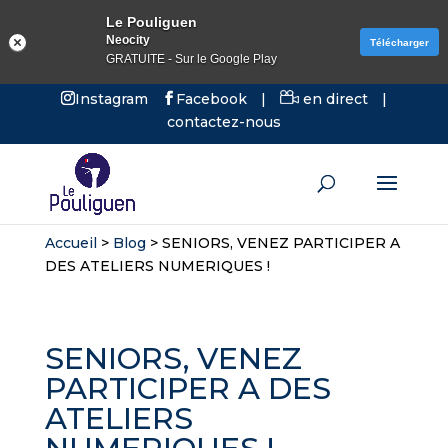
Le Pouliguen
Neocity
Télécharger
GRATUITE - Sur le Google Play
Instagram
Facebook
|
en direct
|
contactez-nous
Accueil
>
Blog
>
SENIORS, VENEZ PARTICIPER A
DES ATELIERS NUMERIQUES !
SENIORS, VENEZ
PARTICIPER A DES
ATELIERS