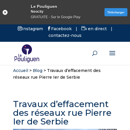
Le Pouliguen
Neocity
Télécharger
GRATUITE - Sur le Google Play
Instagram
Facebook
|
en direct
|
contactez-nous
Accueil
>
Blog
>
Travaux d’effacement des
réseaux rue Pierre Ier de Serbie
Travaux d’effacement
des réseaux rue Pierre
Ier de Serbie