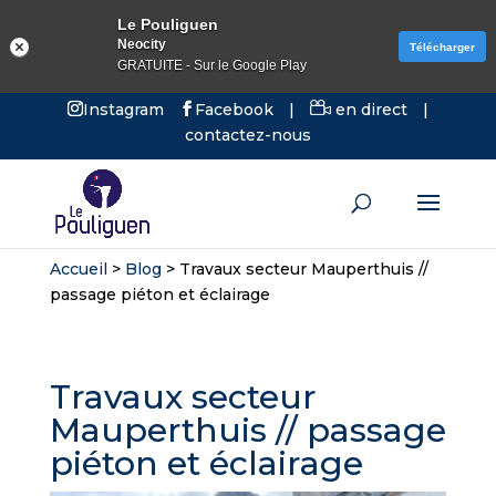
Le Pouliguen
Neocity
Télécharger
GRATUITE - Sur le Google Play
Instagram
Facebook
|
en direct
|
contactez-nous
Accueil
>
Blog
>
Travaux secteur Mauperthuis //
passage piéton et éclairage
Travaux secteur
Mauperthuis // passage
piéton et éclairage