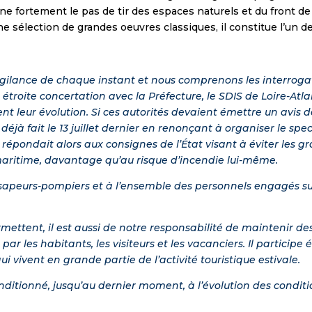
e fortement le pas de tir des espaces naturels et du front de m
e sélection de grandes oeuvres classiques, il constitue l’un de
igilance de chaque instant et nous comprenons les interrogat
en étroite concertation avec la Préfecture, le SDIS de Loire-At
vent leur évolution. Si ces autorités devaient émettre un avis 
éjà fait le 13 juillet dernier en renonçant à organiser le sp
n répondait alors aux consignes de l’État visant à éviter les
 maritime, davantage qu’au risque d’incendie lui-même.
sapeurs-pompiers et à l’ensemble des personnels engagés sur 
ermettent, il est aussi de notre responsabilité de mainteni
par les habitants, les visiteurs et les vacanciers. Il partici
vivent en grande partie de l’activité touristique estivale.
itionné, jusqu’au dernier moment, à l’évolution des conditi