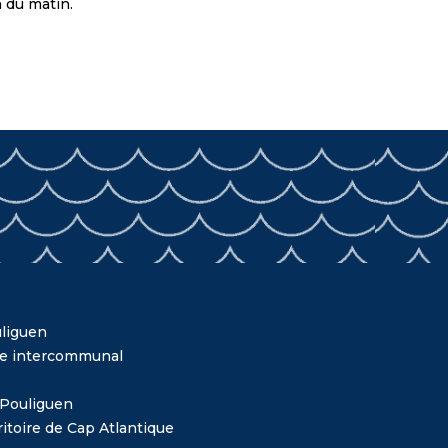
h du matin.
liguen
me intercommunal
 Pouliguen
itoire de Cap Atlantique