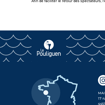
Afin de faciliter le retour des spectateurs,
MAI
17 r
445