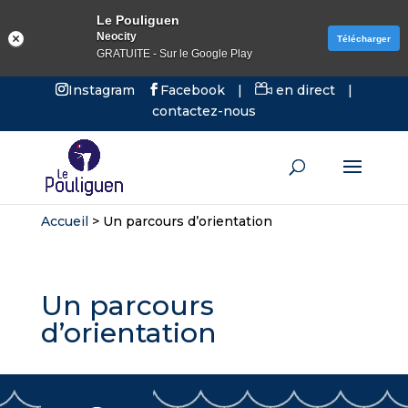
Le Pouliguen
Neocity
Télécharger
GRATUITE - Sur le Google Play
Instagram
Facebook
|
en direct
|
contactez-nous
Accueil
>
Un parcours d’orientation
Un parcours
d’orientation