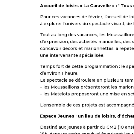
Accueil de loisirs « La Caravelle » : “To
Pour ces vacances de février, l’accueil de 
à explorer l’univers du spectacle vivant, de 
Tout au long des vacances, les Moussaillons 
d’expression, des activités manuelles, des 
concevoir décors et marionnettes, à répét
une intervenante spécialisée.
Temps fort de cette programmation : le spec
d’environ 1 heure.
Le spectacle se déroulera en plusieurs tem
– les Moussaillons présenteront les marion
– les Matelots proposeront une mise en scè
L’ensemble de ces projets est accompagné p
Espace Jeunes : un lieu de loisirs, d’éc
Destiné aux jeunes à partir du CM2 (10 ans)
18h, dans un cadre convivial favorisant les