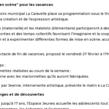
us en scène” pour les vacances
loisirs municipal La Caravelle place sa programmation sous le t
la création et de l’expression artistique.
(maternelle) et les Matelots (élémentaire) participeront à des
sorties et des temps collectifs favorisant l’imaginaire et la c
er et à expérimenter différentes formes de mise en scène, ac
tacle de fin de vacances, proposé le vendredi 27 février à 17
ps :
nettes réalisées au cours de la semaine ;
ne avec les marionnettes qu’ils auront fabriquées.
ar Jeanne, intervenante artistique, présente le matin à La Car
hanges et de découvertes
 jusqu’à 17 ans, l’Espace Jeunes accueille les adolescents tout
 rencontres, les échanges et l’autonomie.