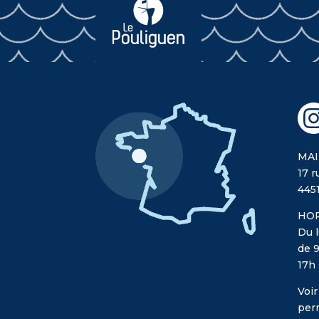
MAI
17 r
445
HOR
Du l
de 9
17h
Voir
per