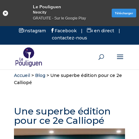
Le Pouliguen
Neocity
Télécharger
GRATUITE - Sur le Google Play
Instagram
Facebook
|
en direct
|
contactez-nous
Accueil
>
Blog
>
Une superbe édition pour ce 2e
Calliopé
Une superbe édition
pour ce 2e Calliopé