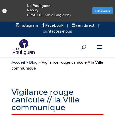
Le Pouliguen
Neocity
Télécharger
GRATUITE - Sur le Google Play
Instagram
Facebook
|
en direct
|
contactez-nous
Accueil
>
Blog
>
Vigilance rouge canicule // la Ville
communique
Vigilance rouge
canicule // la Ville
communique