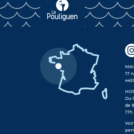
MAI
17 r
445
HOR
Du l
de 9
17h
Voir
per