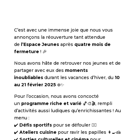
C’est avec une immense joie que nous vous
annonçons la réouverture tant attendue
de
l’Espace Jeunes
après
quatre mois de
fermeture
!
🎉
Nous avons hâte de retrouver nos jeunes et de
partager avec eux des
moments
inoubliables
durant les vacances d’hiver, du
10
au 21 février 2025
❄️✨
Pour l’occasion, nous avons concocté
un
programme riche et varié
🏀🎨🎬, rempli
d’activités aussi ludiques qu’enrichissantes ! Au
menu :
✔️
Défis sportifs
pour se défouler 🏃‍♂️
✔️
Ateliers cuisine
pour ravir les papilles 👩‍🍳🍰
✔️
Sorties culturelles et cinéma
pour