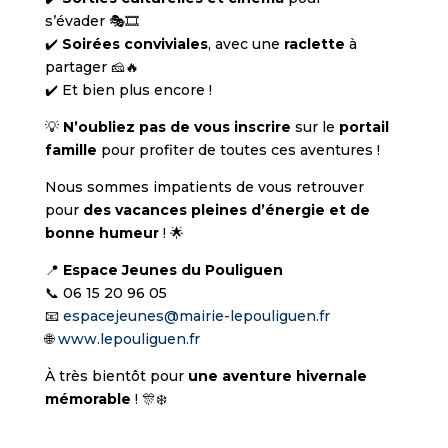
s’évader 🎭🎞️
✔️
Soirées conviviales
, avec une
raclette
à
partager 🧀🔥
✔️ Et bien plus encore !
💡
N’oubliez pas de vous inscrire
sur le
portail
famille
pour profiter de toutes ces aventures !
Nous sommes impatients de vous retrouver
pour
des vacances pleines d’énergie et de
bonne humeur
! 🌟
📍
Espace Jeunes du Pouliguen
📞 06 15 20 96 05
📧
espacejeunes@mairie-lepouliguen.fr
🌐
www.lepouliguen.fr
À très bientôt pour
une aventure hivernale
mémorable
! 🎊❄️