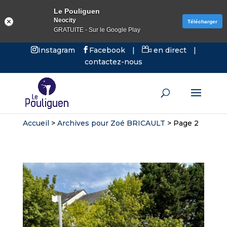
Le Pouliguen
Neocity
Télécharger
GRATUITE - Sur le Google Play
Instagram
Facebook
|
en direct
|
contactez-nous
Accueil
>
Archives pour Zoé BRICAULT
>
Page 2